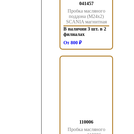
041457
Пробка масляного
поддона (M24x2)
SCANIA магнитная
m24 93-143 041.457
В наличии 3 шт. в 2
Sampa
филиалах
От 800 ₽
110006
Пробка масляного