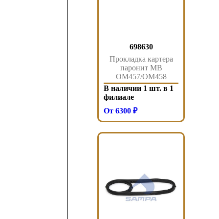
698630
Прокладка картера
паронит MB
OM457/OM458
698630
В наличии 1 шт. в 1
филиале
От 6300 ₽