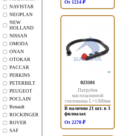
От 1214 ₽
NAVISTAR
NEOPLAN
NEW
HOLLAND
NISSAN
OMODA
ONAN
OTOKAR
PACCAR
PERKINS
023101
PETERBILT
Патрубок
PEUGEOT
маслозаливной
POCLAIN
горловины L=1300мм
MAN 023.101 Sampa
Renault
В наличии 21 шт. в 3
филиалах
ROCKINGER
От 2278 ₽
ROVER
SAF