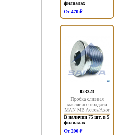
филиалах
От 470 ₽
023323
Пробка сливная
масляного поддона
MAN MB Actros/Axor
OM457 023.323 Sampa
В наличии 75 шт. в 5
филиалах
От 200 ₽