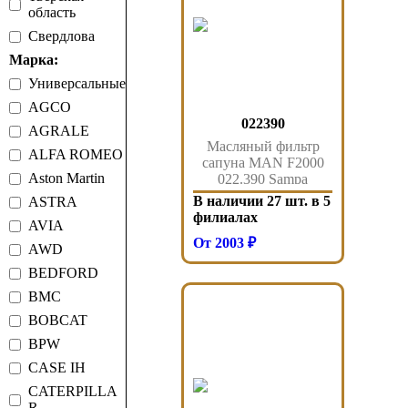
область
Свердлова
Марка:
Универсальные
AGCO
022390
AGRALE
Масляный фильтр
ALFA ROMEO
сапуна MAN F2000
Aston Martin
022.390 Sampa
В наличии 27 шт. в 5
ASTRA
филиалах
AVIA
От 2003 ₽
AWD
BEDFORD
BMC
BOBCAT
BPW
CASE IH
CATERPILLA
R