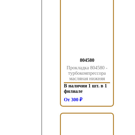
804580
Прокладка 804580 -
турбокомпрессора
масляная нижняя
MAN
В наличии 1 шт. в 1
D2842/2865/2866/2876
филиале
От 300 ₽