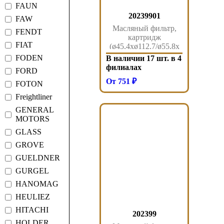
FAUN
20239901
FAW
Масляный фильтр,
FENDT
картридж
FIAT
(ø45,4xø112,7/ø55,8x
ø112,7/263,5) CLAAS
FODEN
В наличии 17 шт. в 4
HITACHI
филиалах
FORD
MITSUBISHI RVI MB
От 751 ₽
AXOR (2002-2004)
FOTON
202.399-01 Sampa
Freightliner
GENERAL
MOTORS
GLASS
GROVE
GUELDNER
GURGEL
HANOMAG
HEULIEZ
HITACHI
202399
HOLDER