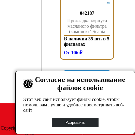
042187
Прокладка корпуса
масляного фильтра
(комплект) Scania
P/R/4-Series дв.
В наличии 35 шт. в 5
DC9/11/DC-DT12 04>
филиалах
042.187 Sampa
От 106 ₽
Показать ещё
Согласие на использование
файлов cookie
←
1
...
3
4
5
6
7
...
14
→
Этот веб-сайт использует файлы cookie, чтобы
помочь вам лучше и удобнее просматривать веб-
сайт
Разрешить
Copyright © GrosAuto 2019 -
Политика
2025