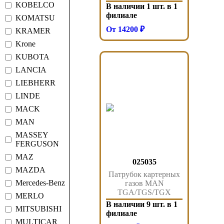
KOBELCO
В наличии 1 шт. в 1
филиале
KOMATSU
От 14200 ₽
KRAMER
Krone
KUBOTA
LANCIA
LIEBHERR
LINDE
MACK
MAN
MASSEY
FERGUSON
MAZ
025035
MAZDA
Патрубок картерных
Mercedes-Benz
газов MAN
TGA/TGS/TGX
MERLO
D2066 D2676 025.035
В наличии 9 шт. в 1
MITSUBISHI
Sampa
филиале
MULTICAR