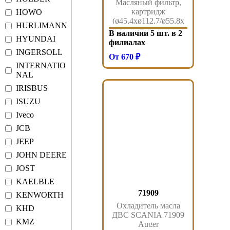
Масляный фильтр,
картридж
HOWO
(ø45,4xø112,7/ø55,8x
HURLIMANN
ø112,7/263,5) CLAAS
В наличии 5 шт. в 2
HYUNDAI
HITACHI
филиалах
MITSUBISHI RVI MB
INGERSOLL
От 670 ₽
AXOR (2002-2004)
INTERNATIO
202.399-01 Sampa
NAL
IRISBUS
ISUZU
Iveco
JCB
JEEP
JOHN DEERE
JOST
KAELBLE
71909
KENWORTH
Охладитель масла
KHD
ДВС SCANIA 71909
KMZ
Auger