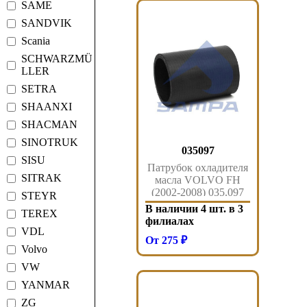
SAME
SANDVIK
Scania
SCHWARZMÜ
LLER
SETRA
SHAANXI
SHACMAN
SINOTRUK
035097
SISU
Патрубок охладителя
SITRAK
масла VOLVO FH
(2002-2008) 035.097
STEYR
Sampa
В наличии 4 шт. в 3
TEREX
филиалах
VDL
От 275 ₽
Volvo
VW
YANMAR
ZG