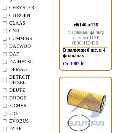
CHRYSLER
CITROEN
CLAAS
rl6140ac136
CNH
Масляный фильтр
элемент DAF
CUMMINS
(E903HD436,
DAEWOO
HU12009z)
В наличии 8 шт. в 4
rl6140ac136 Sorl
DAF
филиалах
DAIHATSU
От 1082 ₽
DEMAG
DETROIT
DIESEL
DEUTZ
DODGE
EICHER
ERF
EVOBUS
FAHR