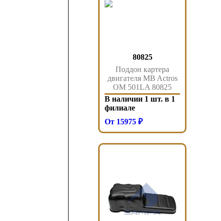
80825
Поддон картера
двигателя MB Actros
OM 501LA 80825
Auger
В наличии 1 шт. в 1
филиале
От 15975 ₽