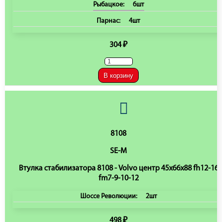
Рыбацкое:
6шт
Парнас:
4шт
304 ₽
В корзину
8108
SE-M
Втулка стабилизатора 8108 - Volvo центр 45x66x88 fh12-16
fm7-9-10-12
Шоссе Революции:
2шт
498 ₽