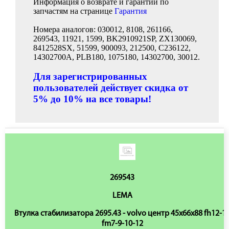
Информация о возврате и гарантии по
запчастям на странице
Гарантия
Номера аналогов: 030012, 8108, 261166,
269543, 11921, 1599, BK2910921SP, ZX130069,
8412528SX, 51599, 900093, 212500, C236122,
14302700A, PLB180, 1075180, 14302700, 30012.
Для зарегистрированных
пользователей действует скидка от
5% до 10% на все товары!
269543
LEMA
Втулка стабилизатора 2695.43 - volvo центр 45x66x88 fh12-1
fm7-9-10-12