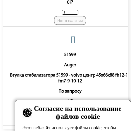
0 ₽
Нет в наличии
51599
Auger
Втулка стабилизатора 51599 - volvo центр 45x66x88 fh12-16
fm7-9-10-12
По запросу
0 ₽
Согласие на использование
файлов cookie
Нет в наличии
Этот веб-сайт использует файлы cookie, чтобы