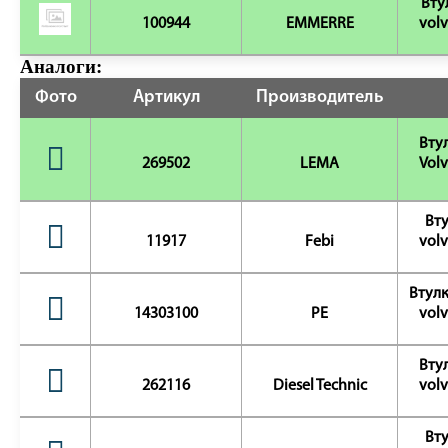
Вту
100944
EMMERRE
volv
Аналоги:
Фото
Артикул
Производитель
Втул
269502
LEMA
Volv
Вту
11917
Febi
volv
Втулк
14303100
PE
volv
Втул
262116
Diesel Technic
volv
Вту