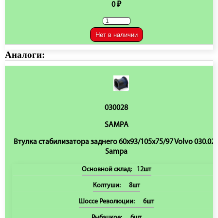
0 ₽
Нет в наличии
Аналоги:
030028
SAMPA
Втулка стабилизатора заднего 60x93/105x75/97 Volvo 030.02
Sampa
Основной склад:
12шт
Колтуши:
8шт
Шоссе Революции:
6шт
Рыбацкое:
6шт