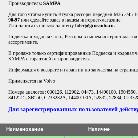
Производитель:
SAMPA
Для того чтобы купить Втулка рессоры передней M36 3/45 10
90-97
или сделайте заказ в нашем интернет-магазине.
Или написать письмо на почту
lider@grosauto.ru
.
Подвеска и ходовая часть, Рессоры в нашем интернет-магаз
ассортименте.
В продаже только сертифицированные Подвеска и ходовая ча
SAMPA с гарантией от производителя.
Информация о возврате и гарантии по запчастям на страниц
Применяется на Volvo
Номера аналогов: 030126, 112902, 04473, 14400100, 1504550,
8412515, SB550, C233282A, 14400100A, 52835, 52834, C2332
Для зарегистрированных пользователей действу
Наименование
Наличие