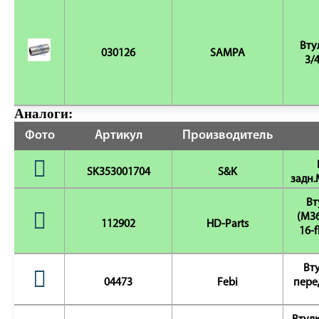
Вту
030126
SAMPA
3/
Аналоги:
Фото
Артикул
Производитель
SK353001704
S&K
задн.
Вт
(M36
112902
HD-Parts
16-f
Вту
04473
Febi
пере