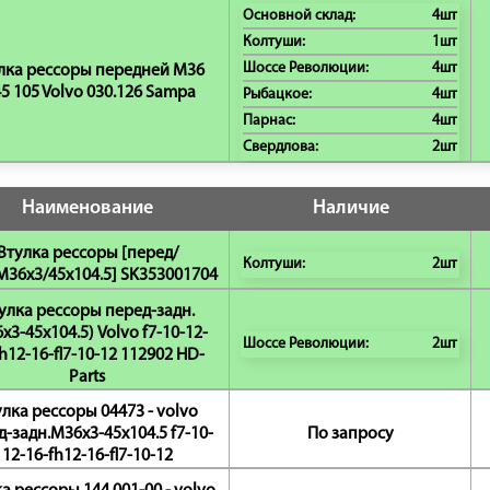
Основной склад:
4шт
Колтуши:
1шт
Шоссе Революции:
4шт
лка рессоры передней M36
45 105 Volvo 030.126 Sampa
Рыбацкое:
4шт
Парнас:
4шт
Свердлова:
2шт
Наименование
Наличие
Втулка рессоры [перед/
Колтуши:
2шт
M36x3/45x104.5] SK353001704
улка рессоры перед-задн.
x3-45x104.5) Volvo f7-10-12-
Шоссе Революции:
2шт
h12-16-fl7-10-12 112902 HD-
Parts
лка рессоры 04473 - volvo
д-задн.M36x3-45x104.5 f7-10-
По запросу
12-16-fh12-16-fl7-10-12