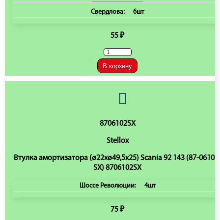
Свердлова:
6шт
55 ₽
В корзину
8706102SX
Stellox
Втулка амортизатора (ø22xø49,5x25) Scania 92 143 (87-06102
SX) 8706102SX
Шоссе Революции:
4шт
75 ₽