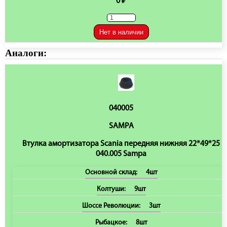
0 ₽
Нет в наличии
Аналоги:
040005
SAMPA
Втулка амортизатора Scania передняя нижняя 22*49*25
040.005 Sampa
Основной склад:
4шт
Колтуши:
9шт
Шоссе Революции:
3шт
Рыбацкое:
8шт