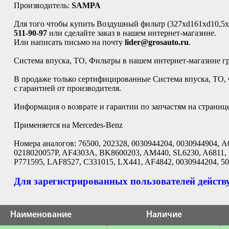
Производитель:
SAMPA
Для того чтобы купить Воздушный фильтр (327xd161xd10,5x
511-90-97
или сделайте заказ в нашем интернет-магазине.
Или написать письмо на почту
lider@grosauto.ru
.
Система впуска, ТО, Фильтры в нашем интернет-магазине г
В продаже только сертифицированные Система впуска, ТО,
с гарантией от производителя.
Информация о возврате и гарантии по запчастям на страниц
Применяется на Mercedes-Benz
Номера аналогов: 76500, 202328, 0030944204, 0030944904, 
0218020057P, AF4303A, BK8600203, AM440, SL6230, A6811, 
P771595, LAF8527, C331015, LX441, AF4842, 0030944204, 50
Для зарегистрированных пользователей действу
Наименование
Наличие