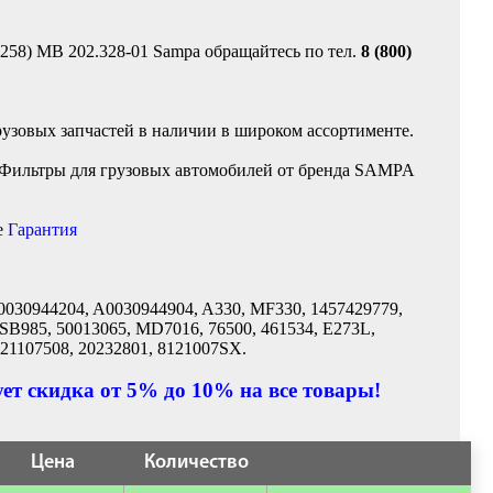
258) MB 202.328-01 Sampa обращайтесь по тел.
8 (800)
рузовых запчастей в наличии в широком ассортименте.
 Фильтры для грузовых автомобилей от бренда SAMPA
е
Гарантия
A0030944204, A0030944904, A330, MF330, 1457429779,
SB985, 50013065, MD7016, 76500, 461534, E273L,
21107508, 20232801, 8121007SX.
ет скидка от 5% до 10% на все товары!
Цена
Количество