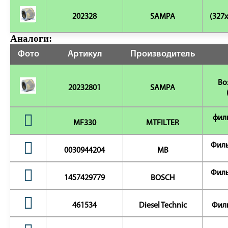
202328
SAMPA
(327x
Аналоги:
Фото
Артикул
Производитель
Во
20232801
SAMPA
фил
MF330
MTFILTER
Филь
0030944204
MB
Филь
1457429779
BOSCH
461534
Diesel Technic
Филь