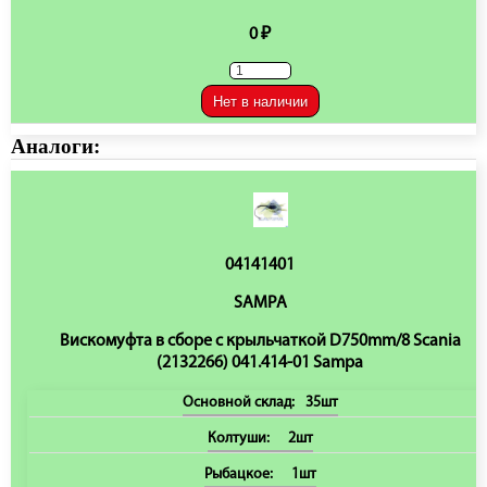
0 ₽
Нет в наличии
Аналоги:
04141401
SAMPA
Вискомуфта в сборе с крыльчаткой D750mm/8 Scania
(2132266) 041.414-01 Sampa
Основной склад:
35шт
Колтуши:
2шт
Рыбацкое:
1шт