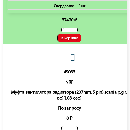
Свердлова:
1шт
37420 ₽
В корзину
49033
NRF
Муфта вентилятора радиатора (237mm, 5 pin) scania p,g,r,t
dc11.08-osc1
По запросу
0 ₽