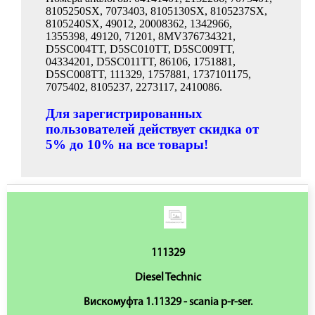
8105250SX, 7073403, 8105130SX, 8105237SX,
8105240SX, 49012, 20008362, 1342966,
1355398, 49120, 71201, 8MV376734321,
D5SC004TT, D5SC010TT, D5SC009TT,
04334201, D5SC011TT, 86106, 1751881,
D5SC008TT, 111329, 1757881, 1737101175,
7075402, 8105237, 2273117, 2410086.
Для зарегистрированных
пользователей действует скидка от
5% до 10% на все товары!
111329
Diesel Technic
Вискомуфта 1.11329 - scania p-r-ser.