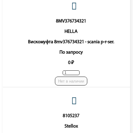
8MV376734321
HELLA
Вискомуфта 8mv376734321 - scania p-r-ser.
По запросу
0 ₽
Нет в наличии
8105237
Stellox