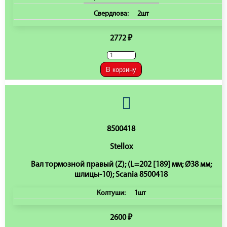
Свердлова:
2шт
2772 ₽
В корзину
8500418
Stellox
Вал тормозной правый (Z); (L=202 [189] мм; Ø38 мм;
шлицы-10); Scania 8500418
Колтуши:
1шт
2600 ₽