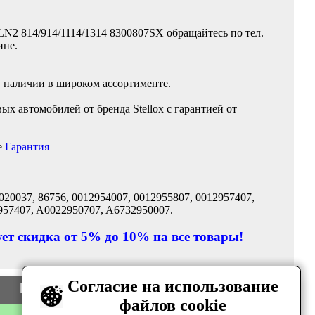
N2 814/914/1114/1314 8300807SX обращайтесь по тел.
ине.
в наличии в широком ассортименте.
х автомобилей от бренда Stellox с гарантией от
е
Гарантия
020037, 86756, 0012954007, 0012955807, 0012957407,
957407, A0022950707, A6732950007.
ет скидка от 5% до 10% на все товары!
Согласие на использование
Цена
Количество
файлов cookie