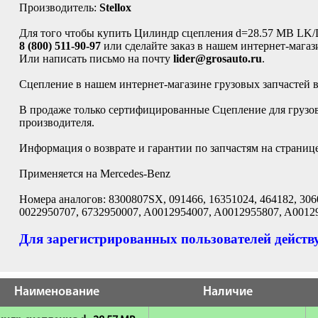
Производитель:
Stellox
Для того чтобы купить Цилиндр сцепления d=28.57 MB LK/L
8 (800) 511-90-97
или сделайте заказ в нашем интернет-магаз
Или написать письмо на почту
lider@grosauto.ru
.
Сцепление в нашем интернет-магазине грузовых запчастей 
В продаже только сертифицированные Сцепление для грузовы
производителя.
Информация о возврате и гарантии по запчастям на страниц
Применяется на Mercedes-Benz
Номера аналогов: 8300807SX, 091466, 16351024, 464182, 306
0022950707, 6732950007, A0012954007, A0012955807, A0012
Для зарегистрированных пользователей действу
Наименование
Наличие