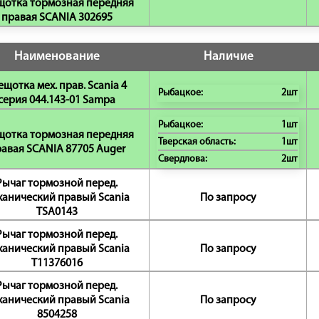
щотка тормозная передняя
правая SCANIA 302695
Наименование
Наличие
ещотка мех. прав. Scania 4
Рыбацкое:
2шт
серия 044.143-01 Sampa
Рыбацкое:
1шт
щотка тормозная передняя
Тверская область:
1шт
авая SCANIA 87705 Auger
Свердлова:
2шт
Рычаг тормозной перед.
ханический правый Scania
По запросу
TSA0143
Рычаг тормозной перед.
ханический правый Scania
По запросу
T11376016
Рычаг тормозной перед.
ханический правый Scania
По запросу
8504258