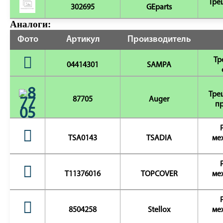
Тре
302695
GEparts
Аналоги:
Фото
Артикул
Производитель
Тр
04414301
SAMPA
Тре
87705
Auger
пр
TSA0143
TSADIA
ме
T11376016
TOPCOVER
ме
8504258
Stellox
ме