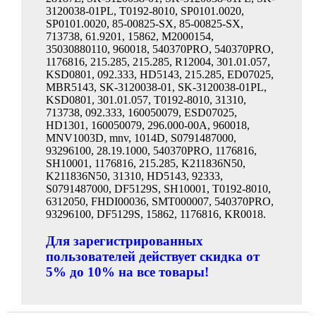
3120038-01PL, T0192-8010, SP0101.0020,
SP0101.0020, 85-00825-SX, 85-00825-SX,
713738, 61.9201, 15862, M2000154,
35030880110, 960018, 540370PRO, 540370PRO,
1176816, 215.285, 215.285, R12004, 301.01.057,
KSD0801, 092.333, HD5143, 215.285, ED07025,
MBR5143, SK-3120038-01, SK-3120038-01PL,
KSD0801, 301.01.057, T0192-8010, 31310,
713738, 092.333, 160050079, ESD07025,
HD1301, 160050079, 296.000-00A, 960018,
MNV1003D, mnv, 1014D, S0791487000,
93296100, 28.19.1000, 540370PRO, 1176816,
SH10001, 1176816, 215.285, K211836N50,
K211836N50, 31310, HD5143, 92333,
S0791487000, DF5129S, SH10001, T0192-8010,
6312050, FHDI00036, SMT000007, 540370PRO,
93296100, DF5129S, 15862, 1176816, KR0018.
Для зарегистрированных
пользователей действует скидка от
5% до 10% на все товары!