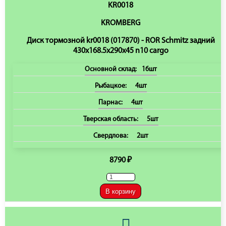
KR0018
KROMBERG
Диск тормозной kr0018 (017870) - ROR Schmitz задний
430x168.5x290x45 n10 cargo
Основной склад:
16шт
Рыбацкое:
4шт
Парнас:
4шт
Тверская область:
5шт
Свердлова:
2шт
8790 ₽
В корзину