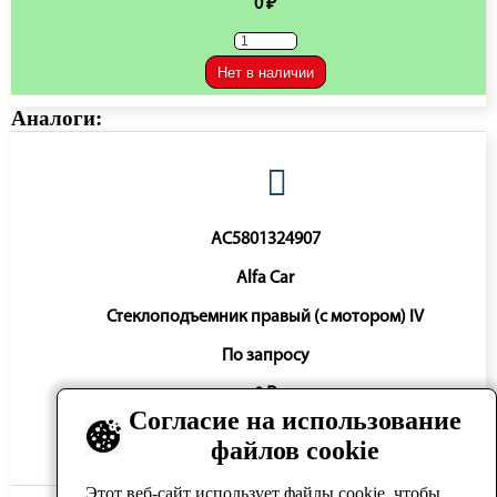
0 ₽
Нет в наличии
Аналоги:
AC5801324907
Alfa Car
Стеклоподъемник правый (с мотором) IV
По запросу
0 ₽
Согласие на использование
файлов cookie
Нет в наличии
Этот веб-сайт использует файлы cookie, чтобы