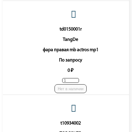
td0150001r
TangDe
фара правая mb actros mp1
По запросу
0 ₽
Нет в наличии
t10934002