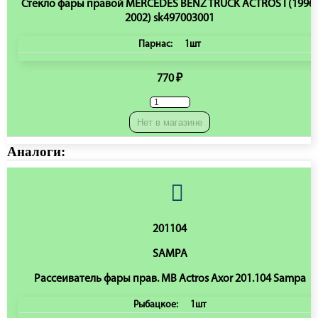
Стекло фары правой MERCEDES BENZ TRUCK ACTROS I (1996-
2002) sk497003001
Парнас:
1шт
770 ₽
Нет в магазине
Аналоги:
201104
SAMPA
Рассеиватель фары прав. MB Actros Axor 201.104 Sampa
Рыбацкое:
1шт