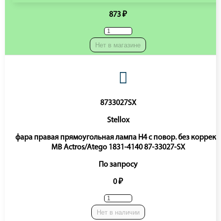
873 ₽
Нет в магазине
8733027SX
Stellox
фара правая прямоугольная лампа H4 с повор. без коррект.
MB Actros/Atego 1831-4140 87-33027-SX
По запросу
0 ₽
Нет в наличии