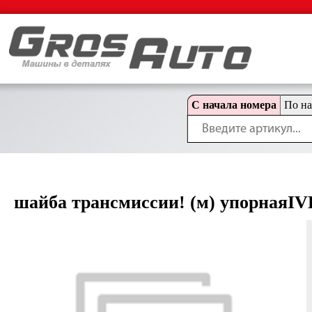
С начала номера
По н
шайба трансмиссии! (м) упорнаяIV