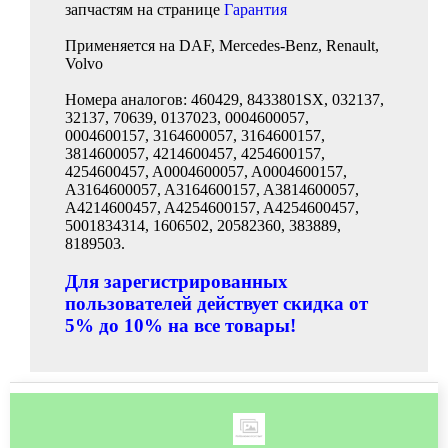
запчастям на странице
Гарантия
Применяется на DAF, Mercedes-Benz, Renault,
Volvo
Номера аналогов: 460429, 8433801SX, 032137,
32137, 70639, 0137023, 0004600057,
0004600157, 3164600057, 3164600157,
3814600057, 4214600457, 4254600157,
4254600457, A0004600057, A0004600157,
A3164600057, A3164600157, A3814600057,
A4214600457, A4254600157, A4254600457,
5001834314, 1606502, 20582360, 383889,
8189503.
Для зарегистрированных
пользователей действует скидка от
5% до 10% на все товары!