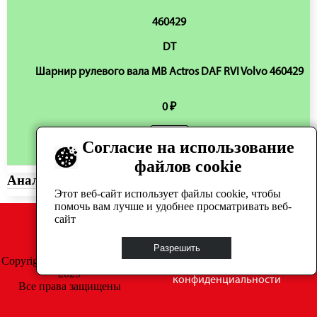
460429
DT
Шарнир рулевого вала MB Actros DAF RVI Volvo 460429
0 ₽
Согласие на использование
Нет в наличии
файлов cookie
Аналоги:
Этот веб-сайт использует файлы cookie, чтобы
помочь вам лучше и удобнее просматривать веб-
сайт
Разрешить
Copyright © GrosAuto 2019 -
Политика
2025
конфиденциальности
Все права защищены