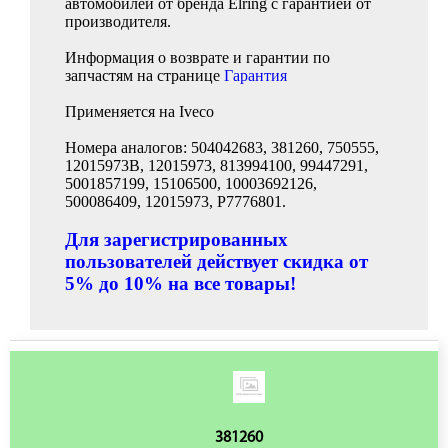
автомобилей от бренда Elring с гарантией от
производителя.
Информация о возврате и гарантии по
запчастям на странице
Гарантия
Применяется на Iveco
Номера аналогов: 504042683, 381260, 750555,
12015973B, 12015973, 813994100, 99447291,
5001857199, 15106500, 10003692126,
500086409, 12015973, P7776801.
Для зарегистрированных
пользователей действует скидка от
5% до 10% на все товары!
381260