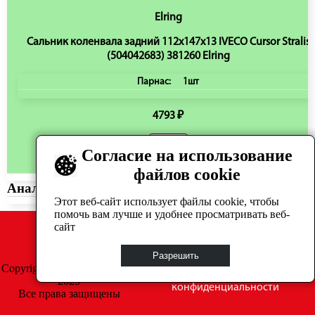
Elring
Сальник коленвала задний 112x147x13 IVECO Cursor Stralis
(504042683) 381260 Elring
Парнас:
1шт
4793 ₽
Согласие на использование
Нет в магазине
файлов cookie
Аналоги:
Этот веб-сайт использует файлы cookie, чтобы
помочь вам лучше и удобнее просматривать веб-
сайт
Разрешить
Copyright © GrosAuto 2019 -
Политика
2025
конфиденциальности
Все права защищены