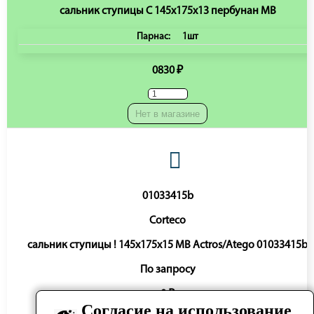
сальник ступицы C 145x175x13 пербунан MB
Парнас:
1шт
0830 ₽
Нет в магазине
01033415b
Corteco
cальник ступицы ! 145x175x15 MB Actros/Atego 01033415b
По запросу
0 ₽
Согласие на использование