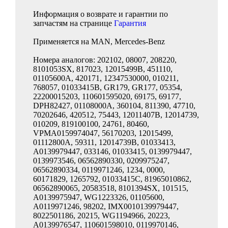
Информация о возврате и гарантии по
запчастям на странице
Гарантия
Применяется на MAN, Mercedes-Benz
Номера аналогов: 202102, 08007, 208220,
8101053SX, 817023, 12015499B, 451110,
01105600A, 420171, 12347530000, 010211,
768057, 01033415B, GR179, GR177, 05354,
22200015203, 110601595020, 69175, 69177,
DPH82427, 01108000A, 360104, 811390, 47710,
70202646, 420512, 75443, 12011407B, 12014739,
010209, 819100100, 24761, 80460,
VPMA0159974047, 56170203, 12015499,
01112800A, 59311, 12014739B, 01033413,
A0139979447, 033146, 01033415, 0139979447,
0139973546, 06562890330, 0209975247,
06562890334, 0119971246, 1234, 0000,
60171829, 1265792, 01033415C, 81965010862,
06562890065, 20583518, 8101394SX, 101515,
A0139975947, WG1223326, 01105600,
A0119971246, 98202, IMX0010139979447,
8022501186, 20215, WG1194966, 20223,
A0139976547, 110601598010, 0119970146,