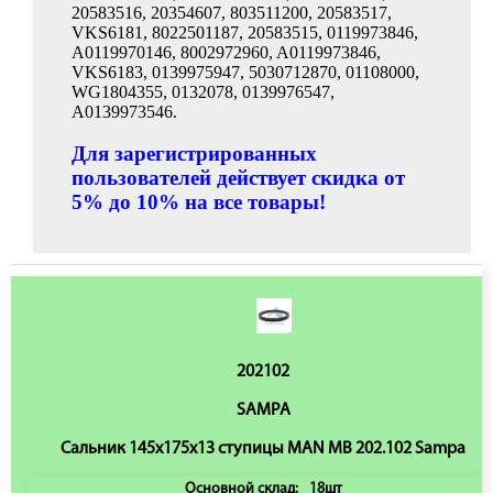
20583516, 20354607, 803511200, 20583517,
VKS6181, 8022501187, 20583515, 0119973846,
A0119970146, 8002972960, A0119973846,
VKS6183, 0139975947, 5030712870, 01108000,
WG1804355, 0132078, 0139976547,
A0139973546.
Для зарегистрированных
пользователей действует скидка от
5% до 10% на все товары!
202102
SAMPA
Сальник 145x175x13 ступицы MAN MB 202.102 Sampa
Основной склад:
18шт