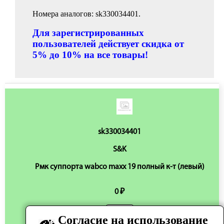
Номера аналогов: sk330034401.
Для зарегистрированных
пользователей действует скидка от
5% до 10% на все товары!
sk330034401
S&K
Рмк суппорта wabco maxx 19 полный к-т (левый)
0 ₽
Согласие на использование
Нет в наличии