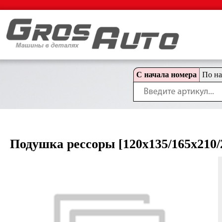
С начала номера
По н
Подушка рессоры [120x135/165x210/