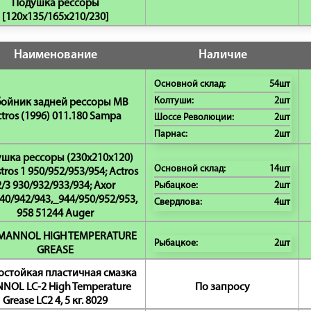
Подушка рессоры
[120x135/165x210/230]
Наименование
Наличие
Основной склад:
54шт
Колтуши:
2шт
ойник задней рессоры MB
tros (1996) 011.180 Sampa
Шоссе Революции:
2шт
Парнас:
2шт
шка рессоры (230x210x120)
Основной склад:
14шт
tros 1 950/952/953/954; Actros
2/3 930/932/933/934; Axor
Рыбацкое:
2шт
40/942/943,_944/950/952/953,
Свердлова:
4шт
958 51244 Auger
 MANNOL HIGH TEMPERATURE
Рыбацкое:
2шт
GREASE
остойкая пластичная смазка
NOL LC-2 High Temperature
По запросу
Grease LC2 4, 5 кг. 8029