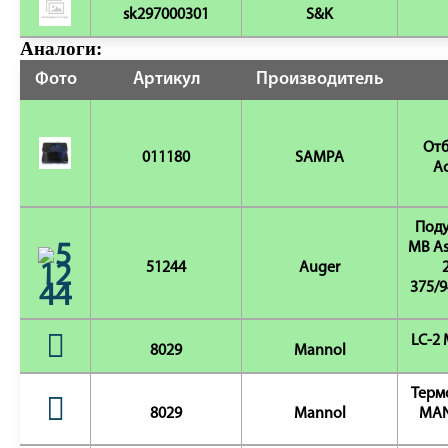
sk297000301
S&K
Аналоги:
Фото
Артикул
Производитель
Отб
011180
SAMPA
Ac
Поду
MB As
51244
Auger
375/9
LC-2
8029
Mannol
Терм
8029
Mannol
MAN