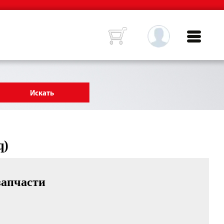
q)
запчасти