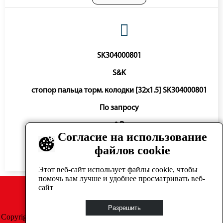
SK304000801
S&K
стопор пальца торм. колодки [32x1.5] SK304000801
По запросу
0 ₽
Согласие на использование
файлов cookie
Нет в наличии
Этот веб-сайт использует файлы cookie, чтобы
помочь вам лучше и удобнее просматривать веб-
сайт
Разрешить
Copyright © GrosAuto 2019 -
Политика