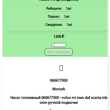
Рыбацкое:
1шт
Парнас:
1шт
Свердлова:
1шт
1200 ₽
Нет в магазине
060677000
Monark
Насос топливный 060677000 - volvo rvi man daf scania mb
omn ручной подкачки