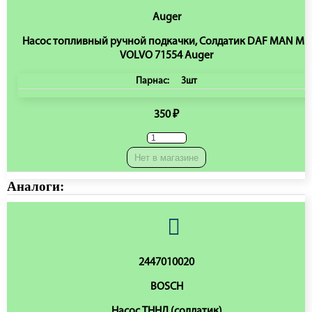
Auger
Насос топливный ручной подкачки, Солдатик DAF MAN MB
VOLVO 71554 Auger
Парнас:
3шт
350 ₽
Нет в магазине
Аналоги:
2447010020
BOSCH
Насос ТННД (солдатик)