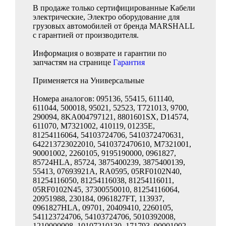
В продаже только сертифицированные Кабели
электрические, Электро оборудование для
грузовых автомобилей от бренда MARSHALL
с гарантией от производителя.
Информация о возврате и гарантии по
запчастям на странице
Гарантия
Применяется на Универсальные
Номера аналогов: 095136, 55415, 611140,
611044, 500018, 95021, 52523, T721013, 9700,
290094, 8KA004797121, 8801601SX, D14574,
611070, M7321002, 410119, 01235E,
81254116064, 54103724706, 5410372470631,
642213723022010, 5410372470610, M7321001,
90001002, 2260105, 9195190000, 0961827,
85724HLA, 85724, 3875400239, 3875400139,
55413, 07693921A, RA0595, 05RF0102N40,
81254116050, 81254116038, 81254116011,
05RF0102N45, 37300550010, 81254116064,
20951988, 230184, 0961827FT, 113937,
0961827HLA, 09701, 20409410, 2260105,
541123724706, 54103724706, 5010392008,
1210000008, 10107210130, 171793, 90001002,