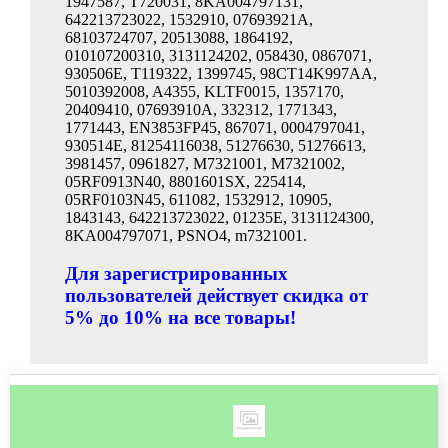
1947587, T720031, 8KA004797131,
642213723022, 1532910, 07693921A,
68103724707, 20513088, 1864192,
010107200310, 3131124202, 058430, 0867071,
930506E, T119322, 1399745, 98CT14K997AA,
5010392008, A4355, KLTF0015, 1357170,
20409410, 07693910A, 332312, 1771343,
1771443, EN3853FP45, 867071, 0004797041,
930514E, 81254116038, 51276630, 51276613,
3981457, 0961827, M7321001, M7321002,
05RF0913N40, 8801601SX, 225414,
05RF0103N45, 611082, 1532912, 10905,
1843143, 642213723022, 01235E, 3131124300,
8KA004797071, PSNO4, m7321001.
Для зарегистрированных
пользователей действует скидка от
5% до 10% на все товары!