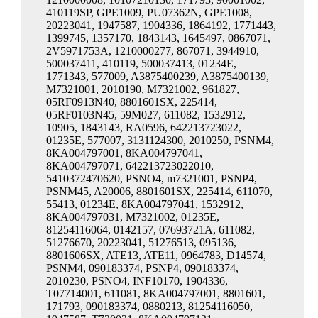
410119SP, GPE1009, PU07362N, GPE1008,
20223041, 1947587, 1904336, 1864192, 1771443,
1399745, 1357170, 1843143, 1645497, 0867071,
2V5971753A, 1210000277, 867071, 3944910,
500037411, 410119, 500037413, 01234E,
1771343, 577009, A3875400239, A3875400139,
M7321001, 2010190, M7321002, 961827,
05RF0913N40, 8801601SX, 225414,
05RF0103N45, 59M027, 611082, 1532912,
10905, 1843143, RA0596, 642213723022,
01235E, 577007, 3131124300, 2010250, PSNM4,
8KA004797001, 8KA004797041,
8KA004797071, 642213723022010,
5410372470620, PSNO4, m7321001, PSNP4,
PSNM45, A20006, 8801601SX, 225414, 611070,
55413, 01234E, 8KA004797041, 1532912,
8KA004797031, M7321002, 01235E,
81254116064, 0142157, 07693721A, 611082,
51276670, 20223041, 51276513, 095136,
8801606SX, ATE13, ATE11, 0964783, D14574,
PSNM4, 090183374, PSNP4, 090183374,
2010230, PSNO4, INF10170, 1904336,
T07714001, 611081, 8KA004797001, 8801601,
171793, 090183374, 0880213, 81254116050,