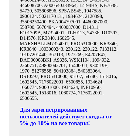
446008700, A000540383964, 12194HS, KB7638,
54739, 505806896, SPSABS4S, 1947585,
0906124, 5021170131, 1934624, 2120398,
35506250490, 8KA004797091, 4460087000,
558700, 5670494, 4460087000, D14311,
E101309B, М7324001, TL60113, 54736, D10597,
D14576, KR3840, 1602545,
MARSHALLM7324001, PRO5310000, KR3840,
KR3840, 1003000243, 230122, 230122, 7133112,
10107201440, 367113, 1927269, E4207F45,
DAD00008BKI, A9336, WSK1104, 1094932,
2260751, 49800042701, 15400011, 930519E,
1970, 51276558, 504103864, 540383964,
DS10597, PRO5310000, 95167, 54740, 1518016,
1602545, 7176022001, 6500655, 1934624,
1060774, 90001000, 1934624, INF10950,
1602545, 1518016, 1060774, 7176022001,
6500655.
Для зарегистрированных
пользователей действует скидка от
5% до 10% на все товары!