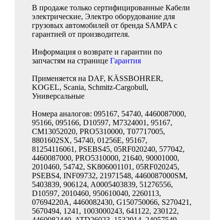
В продаже только сертифицированные Кабели
электрические, Электро оборудование для
грузовых автомобилей от бренда SAMPA с
гарантией от производителя.
Информация о возврате и гарантии по
запчастям на странице
Гарантия
Применяется на DAF, KÄSSBOHRER,
KOGEL, Scania, Schmitz-Cargobull,
Универсальные
Номера аналогов: 095167, 54740, 4460087000,
95166, 095166, D10597, M7324001, 95167,
CM13052020, PRO5310000, T07717005,
8801602SX, 54740, 01256E, 95167,
81254116061, PSEBS45, 05RF020240, 577042,
4460087000, PRO5310000, 21640, 90001000,
2010460, 54742, SK806001101, 05RF020245,
PSEBS4, INF09732, 21971548, 4460087000SM,
5403839, 906124, A0005403839, 51276556,
D10597, 2010460, 950610040, 2260113,
07694220A, 4460082430, G150750066, S270421,
5670494, 1241, 1003000243, 641122, 230122,
4460082440, ATD26023, 1532914, 24057549,