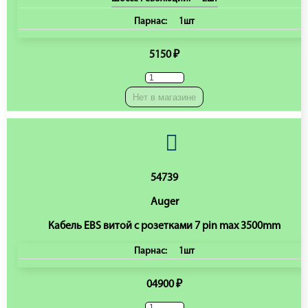
Парнас:
1шт
5150 ₽
Нет в магазине
54739
Auger
Кабель EBS витой c розетками 7 pin max 3500mm
Парнас:
1шт
04900 ₽