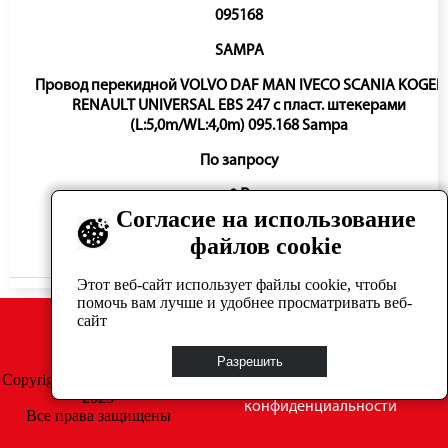
095168
SAMPA
Провод перекидной VOLVO DAF MAN IVECO SCANIA KOGEL
RENAULT UNIVERSAL EBS 247 с пласт. штекерами
(L:5,0m/WL:4,0m) 095.168 Sampa
По запросу
0 ₽
Согласие на использование
файлов cookie
Нет в наличии
Этот веб-сайт использует файлы cookie, чтобы
помочь вам лучше и удобнее просматривать веб-
сайт
Разрешить
Copyright © GrosAuto 2019 -
Политика
2025
конфиденциальности
Все права защищены