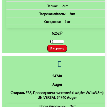
Парнас:
2шт
Тверская область:
3шт
Свердлова:
1шт
6262 ₽
В корзину
54740
Auger
Спираль EBS, Провод электрический (L=4,5m /WL=3,5m)
UNIVERSAL 54740 Auger
Шоссе Революции:
2шт