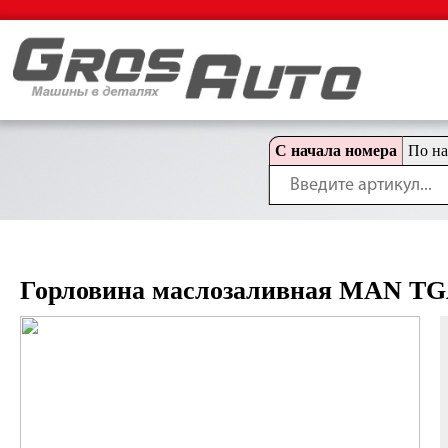
С начала номера
По н
Горловина маслозаливная MAN T