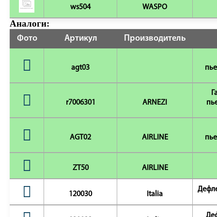
ws504
WASPO
Аналоги:
Фото
Артикул
Производитель
agt03
пье
Г
r7006301
ARNEZI
пь
AGT02
AIRLINE
пье
ZT50
AIRLINE
Дефле
120030
Italia
Деф