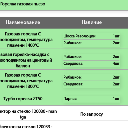
Горелка газовая пьезо
Наименование
Наличие
Газовая горелка С
Шоссе Революции:
1шт
зоподжигом, температура
Рыбацкое:
2шт
пламени 1400°C
азовая горелка-насадка с
Рыбацкое:
2шт
езоподжигом на цанговый
Свердлова:
4шт
баллон
Газовая горелка С
Рыбацкое:
2шт
зоподжигом, температура
Свердлова:
2шт
пламени 1300°C
Турбо горелка ZT50
Парнас:
1шт
ктор на стекло 120030 - man
По запросу
tga
лектор на стекло 120033 -