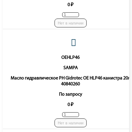
0 ₽
Нет в наличии
OEHLP46
SAMPA
Масло гидравлическое PH Gidrotec OE HLP46 канистра 20л
40840260
По запросу
0 ₽
Нет в наличии