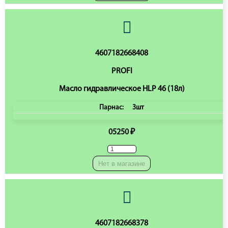
4607182668408
PROFI
Масло гидравлическое HLP 46 (18л)
Парнас:
3шт
05250 ₽
Нет в магазине
4607182668378