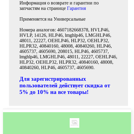
Информация о возврате и гарантии по
запчастям на странице
Гарантия
Применяется на Универсальные
Номера аналогов: 4607182668378, HVLP46,
HVLP, 14126, HLP46, lmghlp46, LMGHLP46,
48011, 22227, OEHLP46, HLP32, OEHLP32,
HLPR32, 40840160, 48008, 40840260, HLP46,
4605737, 4605690, 208015, HLP46, 4605737,
lmghlp46, LMGHLP46, 48011, 22227, OEHLP46,
HLP32, OEHLP32, HLPR32, 40840160, 48008,
40840260, HLP46, 4605737, 4605690.
Для зарегистрированных
пользователей действует скидка от
5% до 10% на все товары!