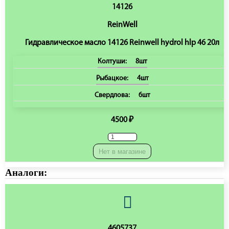
14126
ReinWell
Гидравлическое масло 14126 Reinwell hydrol hlp 46 20л
Колтуши:
8шт
Рыбацкое:
4шт
Свердлова:
6шт
4500 ₽
Нет в магазине
Аналоги:
4605737