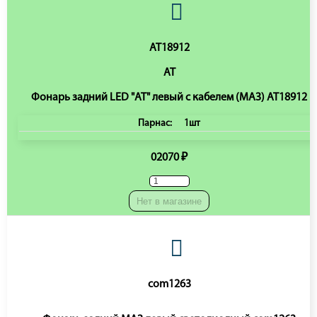
AT18912
AT
Фонарь задний LED "АТ" левый с кабелем (МАЗ) AT18912
Парнас:
1шт
02070 ₽
Нет в магазине
com1263