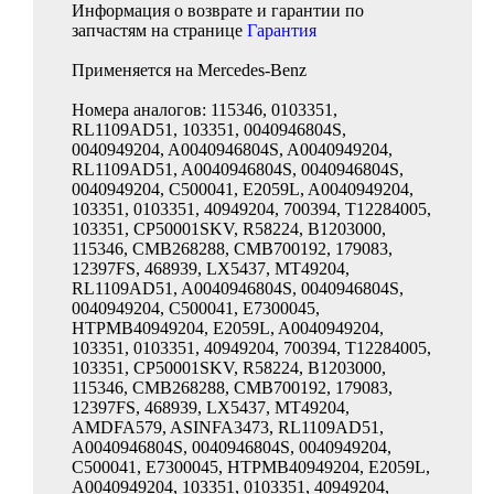
Информация о возврате и гарантии по
запчастям на странице
Гарантия
Применяется на Mercedes-Benz
Номера аналогов: 115346, 0103351,
RL1109AD51, 103351, 0040946804S,
0040949204, A0040946804S, A0040949204,
RL1109AD51, A0040946804S, 0040946804S,
0040949204, C500041, E2059L, A0040949204,
103351, 0103351, 40949204, 700394, T12284005,
103351, CP50001SKV, R58224, B1203000,
115346, CMB268288, CMB700192, 179083,
12397FS, 468939, LX5437, MT49204,
RL1109AD51, A0040946804S, 0040946804S,
0040949204, C500041, E7300045,
HTPMB40949204, E2059L, A0040949204,
103351, 0103351, 40949204, 700394, T12284005,
103351, CP50001SKV, R58224, B1203000,
115346, CMB268288, CMB700192, 179083,
12397FS, 468939, LX5437, MT49204,
AMDFA579, ASINFA3473, RL1109AD51,
A0040946804S, 0040946804S, 0040949204,
C500041, E7300045, HTPMB40949204, E2059L,
A0040949204, 103351, 0103351, 40949204,