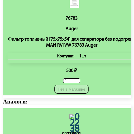
76783
Auger
Фильтр топливный [75x75x54] для сепаратора без подогрев
MAN RVI VW 76783 Auger
Колтуши:
1шт
500 ₽
Нет в магазине
Аналоги: