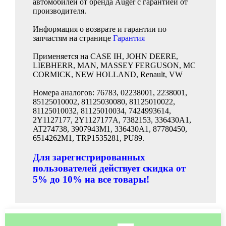
автомобилей от бренда Auger с гарантией от
производителя.
Информация о возврате и гарантии по
запчастям на странице
Гарантия
Применяется на CASE IH, JOHN DEERE,
LIEBHERR, MAN, MASSEY FERGUSON, MC
CORMICK, NEW HOLLAND, Renault, VW
Номера аналогов: 76783, 02238001, 2238001,
85125010002, 81125030080, 81125010022,
81125010032, 81125010034, 7424993614,
2Y1127177, 2Y1127177A, 7382153, 336430A1,
AT274738, 3907943M1, 336430A1, 87780450,
6514262M1, TRP1535281, PU89.
Для зарегистрированных
пользователей действует скидка от
5% до 10% на все товары!