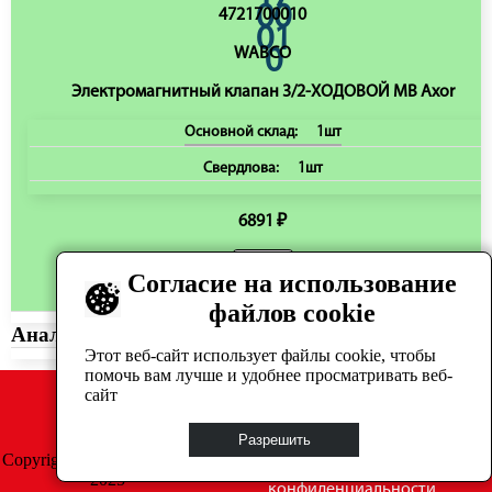
4721700010
WABCO
Электромагнитный клапан 3/2-ХОДОВОЙ MB Axor
Основной склад:
1шт
Свердлова:
1шт
6891 ₽
Согласие на использование
В корзину
файлов cookie
Аналоги:
Этот веб-сайт использует файлы cookie, чтобы
помочь вам лучше и удобнее просматривать веб-
сайт
Разрешить
Copyright © GrosAuto 2019 -
Политика
2025
конфиденциальности