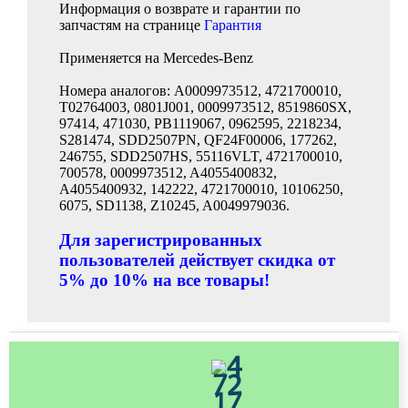
Информация о возврате и гарантии по
запчастям на странице
Гарантия
Применяется на Mercedes-Benz
Номера аналогов: A0009973512, 4721700010,
T02764003, 0801J001, 0009973512, 8519860SX,
97414, 471030, PB1119067, 0962595, 2218234,
S281474, SDD2507PN, QF24F00006, 177262,
246755, SDD2507HS, 55116VLT, 4721700010,
700578, 0009973512, A4055400832,
A4055400932, 142222, 4721700010, 10106250,
6075, SD1138, Z10245, A0049979036.
Для зарегистрированных
пользователей действует скидка от
5% до 10% на все товары!