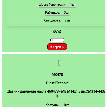
Шоссе Революции:
1шт
Рыбацкое:
3шт
Свердлова:
2шт
680 ₽
В корзину
460478
Diesel Technic
Датчик давления масла 460478 - MB M14x1.5 дв.OM314-443a-
la
Колтуши:
1шт