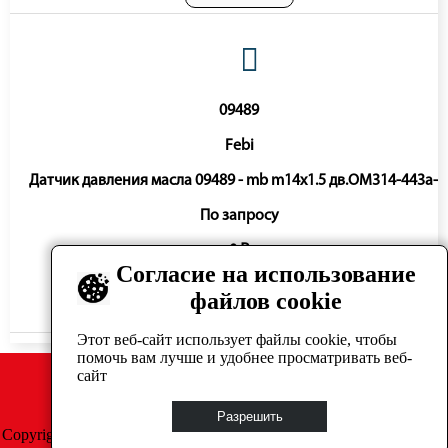
09489
Febi
Датчик давления масла 09489 - mb m14x1.5 дв.OM314-443a-l
По запросу
0 ₽
Согласие на использование
файлов cookie
Нет в наличии
Этот веб-сайт использует файлы cookie, чтобы
помочь вам лучше и удобнее просматривать веб-
сайт
Разрешить
Copyright © GrosAuto 2019 -
Политика