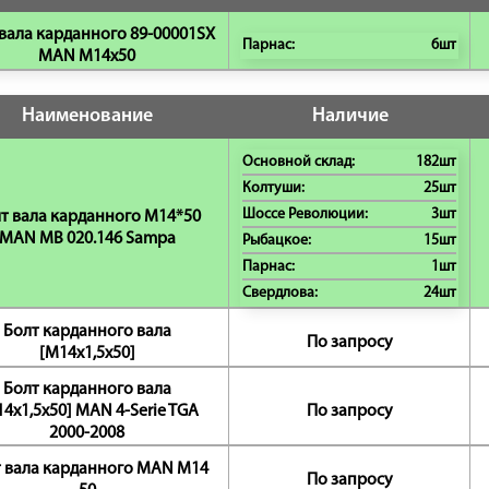
вала карданного 89-00001SX
Парнас:
6шт
MAN М14x50
Наименование
Наличие
Основной склад:
182шт
Колтуши:
25шт
Шоссе Революции:
3шт
т вала карданного М14*50
MAN MB 020.146 Sampa
Рыбацкое:
15шт
Парнас:
1шт
Свердлова:
24шт
Болт карданного вала
По запросу
[M14x1,5х50]
Болт карданного вала
4x1,5x50] MAN 4-Serie TGA
По запросу
2000-2008
 вала карданного MAN М14
По запросу