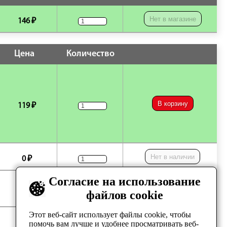
Нет в магазине
146 ₽
Цена
Количество
В корзину
119 ₽
Нет в наличии
0 ₽
Согласие на использование
Нет в наличии
0 ₽
файлов cookie
Этот веб-сайт использует файлы cookie, чтобы
Нет в наличии
0 ₽
помочь вам лучше и удобнее просматривать веб-