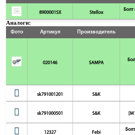
Болт 
8900001SX
Stellox
Аналоги:
Фото
Артикул
Производитель
Бол
020146
SAMPA
sk791001201
S&K
sk791000501
S&K
[M1
Болт
12327
Febi