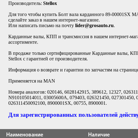
Производитель:
Stellox
Для того чтобы купить Болт вала карданного 89-00001SX 
сделайте заказ в нашем интернет-магазине.
Или написать письмо на почту
lider@grosauto.ru
.
Карданные валы, КПП и трансмиссия в нашем интернет-мага
ассортименте.
В продаже только сертифицированные Карданные валы, КПП
Stellox с гарантией от производителя.
Информация о возврате и гарантии по запчастям на страниц
Применяется на MAN
Номера аналогов: 020146, 6028142915, 389612, 12327, 026311
N910105014011, 03005600A, 079403, 026321450, 027301450, 
026311450092100, 8900001SX, 00755, 8900001.
Для зарегистрированных пользователей действу
Наименование
Наличие