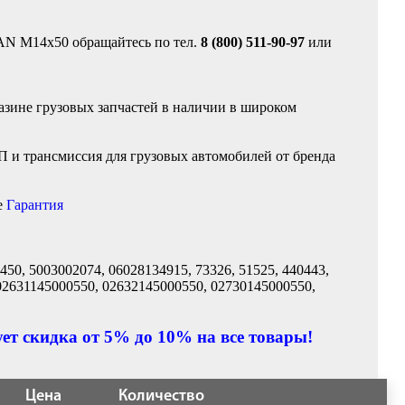
MAN М14x50 обращайтесь по тел.
8 (800) 511-90-97
или
зине грузовых запчастей в наличии в широком
 и трансмиссия для грузовых автомобилей от бренда
е
Гарантия
450, 5003002074, 06028134915, 73326, 51525, 440443,
02631145000550, 02632145000550, 02730145000550,
ет скидка от 5% до 10% на все товары!
Цена
Количество