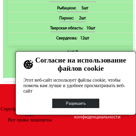
Рыбацкое:
5шт
Парнас:
2шт
Тверская область:
10шт
Свердлова:
12шт
317 ₽
Согласие на использование
файлов cookie
В корзину
Этот веб-сайт использует файлы cookie, чтобы
помочь вам лучше и удобнее просматривать веб-
сайт
Разрешить
Copyright © GrosAuto 2019 -
Политика
2025
конфиденциальности
Все права защищены