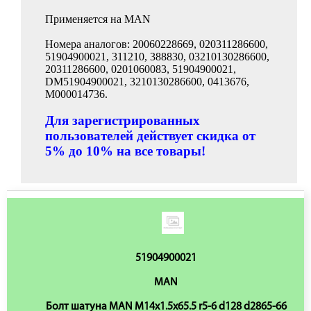
Применяется на MAN
Номера аналогов: 20060228669, 020311286600,
51904900021, 311210, 388830, 03210130286600,
20311286600, 0201060083, 51904900021,
DM51904900021, 3210130286600, 0413676,
М000014736.
Для зарегистрированных
пользователей действует скидка от
5% до 10% на все товары!
51904900021
MAN
Болт шатуна MAN M14x1.5x65.5 r5-6 d128 d2865-66