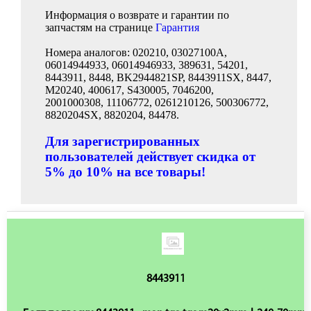
Информация о возврате и гарантии по
запчастям на странице
Гарантия
Номера аналогов: 020210, 03027100A,
06014944933, 06014946933, 389631, 54201,
8443911, 8448, BK2944821SP, 8443911SX, 8447,
M20240, 400617, S430005, 7046200,
2001000308, 11106772, 0261210126, 500306772,
8820204SX, 8820204, 84478.
Для зарегистрированных
пользователей действует скидка от
5% до 10% на все товары!
8443911