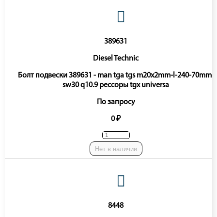
389631
Diesel Technic
Болт подвески 389631 - man tga tgs m20x2mm-l-240-70mm-
sw30 q10.9 рессоры tgx universa
По запросу
0 ₽
Нет в наличии
8448