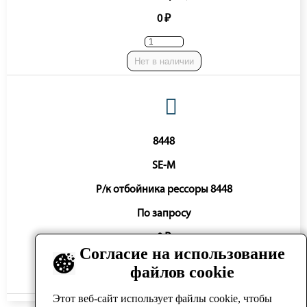
0 ₽
Нет в наличии
8448
SE-M
Р/к отбойника рессоры 8448
По запросу
0 ₽
Согласие на использование
файлов cookie
Нет в наличии
Этот веб-сайт использует файлы cookie, чтобы