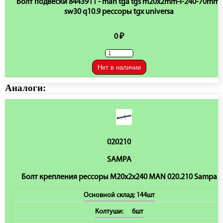
Болт подвески 8443911 - man tga tgs m20x2mm-l-240-70mm-
sw30 q10.9 рессоры tgx universa
0 ₽
Нет в наличии
Аналоги:
020210
SAMPA
Болт крепления рессоры M20х2х240 MAN 020.210 Sampa
Основной склад:
144шт
Колтуши:
6шт