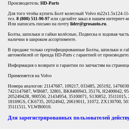
Производитель:
HD-Parts
Для того чтобы купить Болт колесный Volvo m22x1.5x124-11
тел.
8 (800) 511-90-97
или сделайте заказ в нашем интернет-м
Или написать письмо на почту
lider@grosauto.ru
.
Болты, шпильки и гайки колёсные, Подвеска и ходовая часть
наличии в широком ассортименте.
В продаже только сертифицированные Болты, шпильки и гайк
автомобилей от бренда HD-Parts с гарантией от производите
Информация о возврате и гарантии по запчастям на страниц
Применяется на Volvo
Номера аналогов: 21147687, 109217, 033485, 265192, 147603
7421147687, WB687, 32801, BK8400943, 35176, H2400042, 9
20524942R, 900550, 21434954, 35100071, S130852, 35111015,
18169GS, CK6735, 20524942, 20619011, 31072, ZX130700, 501
35111511, VLWB0010.
Для зарегистрированных пользователей действу