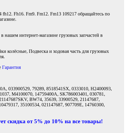
4 fh12. Fh16. Fm9. Fm12. Fm13 109217 обращайтесь по
агазине.
 в нашем интернет-магазине грузовых запчастей в
и колёсные, Подвеска и ходовая часть для грузовых
ля.
е
Гарантия
00A, 033900529, 79289, 8518541SX, 0333010, H2400093,
51037, M4100070, 14759400A, SK786003401, 030781,
 21147687SKV, BW74, 35639, 33900529, 21147687,
0479317, 35100534, 021147687, 907709E, 14760300,
ет скидка от 5% до 10% на все товары!