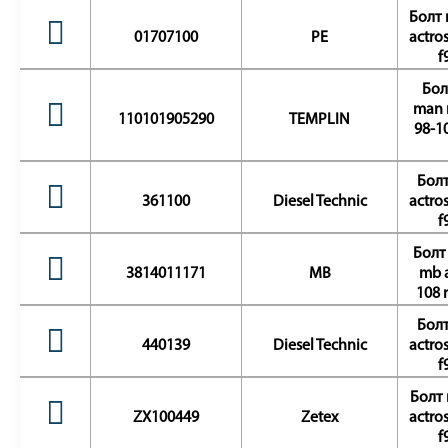
Болт 
01707100
PE
actro
f
Бол
man m
110101905290
TEMPLIN
98-1
Болт
361100
Diesel Technic
actro
f
Болт
3814011171
MB
mb a
108 
Болт
440139
Diesel Technic
actro
f
Болт 
ZX100449
Zetex
actro
f