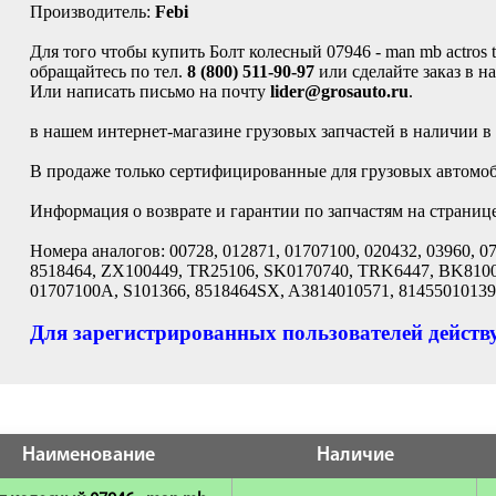
Производитель:
Febi
Для того чтобы купить Болт колесный 07946 - man mb actros t
обращайтесь по тел.
8 (800) 511-90-97
или сделайте заказ в н
Или написать письмо на почту
lider@grosauto.ru
.
в нашем интернет-магазине грузовых запчастей в наличии в
В продаже только сертифицированные для грузовых автомоби
Информация о возврате и гарантии по запчастям на страниц
Номера аналогов: 00728, 012871, 01707100, 020432, 03960, 0
8518464, ZX100449, TR25106, SK0170740, TRK6447, BK81001
01707100A, S101366, 8518464SX, A3814010571, 81455010139,
Для зарегистрированных пользователей действу
Наименование
Наличие