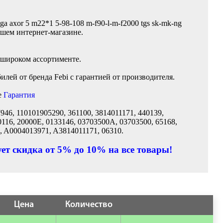
ga axor 5 m22*1 5-98-108 m-f90-l-m-f2000 tgs sk-mk-ng
ашем интернет-магазине.
 широком ассортименте.
лей от бренда Febi с гарантией от производителя.
е
Гарантия
7946, 110101905290, 361100, 3814011171, 440139,
16, 20000E, 0133146, 03703500A, 03703500, 65168,
 A0004013971, A3814011171, 06310.
ет скидка от 5% до 10% на все товары!
Цена
Количество