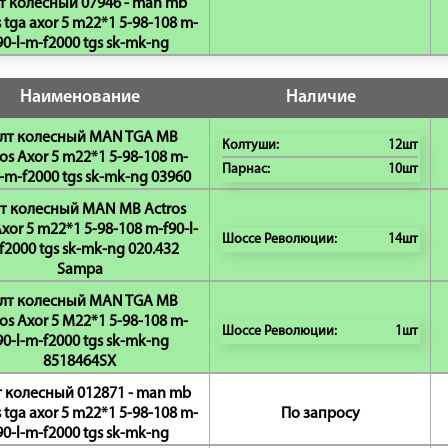
т колесный 07946 - man mb
s tga axor 5 m22*1 5-98-108 m-
90-l-m-f2000 tgs sk-mk-ng
Наименование
Наличие
лт колесный MAN TGA MB
Колтуши:
12шт
os Axor 5 m22*1 5-98-108 m-
Парнас:
10шт
l-m-f2000 tgs sk-mk-ng 03960
т колесный MAN MB Actros
xor 5 m22*1 5-98-108 m-f90-l-
Шоссе Революции:
14шт
f2000 tgs sk-mk-ng 020.432
Sampa
лт колесный MAN TGA MB
os Axor 5 M22*1 5-98-108 m-
Шоссе Революции:
1шт
90-l-m-f2000 tgs sk-mk-ng
8518464SX
 колесный 012871 - man mb
s tga axor 5 m22*1 5-98-108 m-
По запросу
90-l-m-f2000 tgs sk-mk-ng