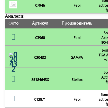
Бол
07946
Febi
actro
f
Аналоги:
Фото
Артикул
Производитель
Бо
03960
Febi
Actr
f90-
Бол
TGA A
020432
SAMPA
m-
Бо
Actr
8518464SX
Stellox
f
Болт
012871
Febi
actro
f