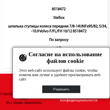
8518472
Stellox
шпилька ступицы колеса передняя 7/8-14UNFx95/82, 5/34, 3
-10.9 Volvo F/FL/FH 10/12 8518472
По запросу
0 ₽
Согласие на использование
файлов cookie
Нет в наличии
Этот веб-сайт использует файлы cookie, чтобы
помочь вам лучше и удобнее просматривать веб-
сайт
Разрешить
Copyright © GrosAuto 2019 -
Политика
2025
конфиденциальности
Все права защищены