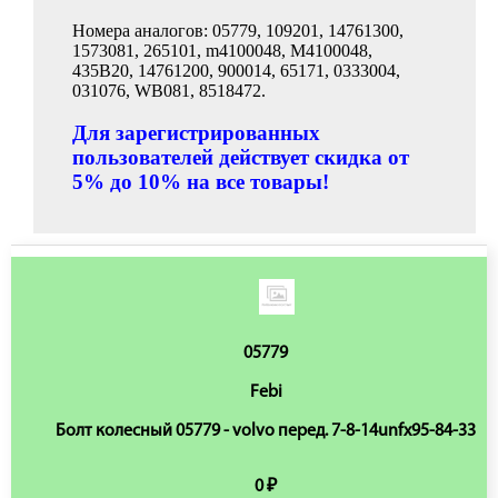
Номера аналогов: 05779, 109201, 14761300,
1573081, 265101, m4100048, M4100048,
435B20, 14761200, 900014, 65171, 0333004,
031076, WB081, 8518472.
Для зарегистрированных
пользователей действует скидка от
5% до 10% на все товары!
05779
Febi
Болт колесный 05779 - volvo перед. 7-8-14unfx95-84-33
0 ₽