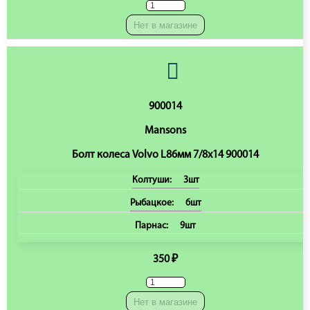
Нет в магазине
900014
Mansons
Болт колеса Volvo L86мм 7/8x14 900014
Колтуши:
3шт
Рыбацкое:
6шт
Парнас:
9шт
350 ₽
Нет в магазине