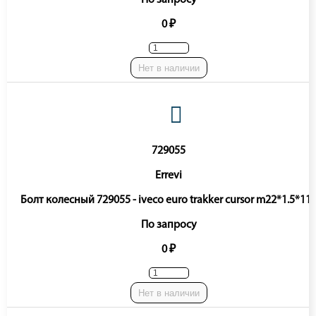
По запросу
0 ₽
Нет в наличии
729055
Errevi
Болт колесный 729055 - iveco euro trakker cursor m22*1.5*11
По запросу
0 ₽
Нет в наличии