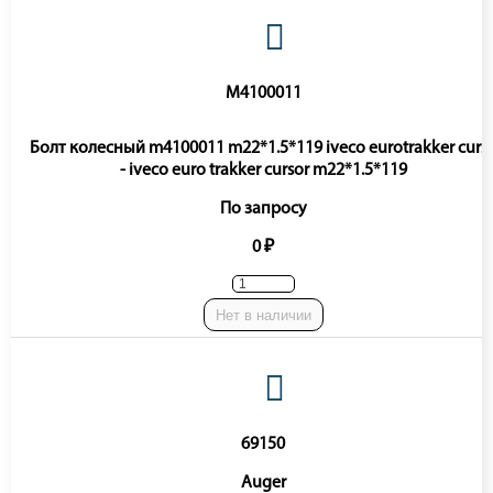
M4100011
Болт колесный m4100011 m22*1.5*119 iveco eurotrakker curs
- iveco euro trakker cursor m22*1.5*119
По запросу
0 ₽
Нет в наличии
69150
Auger