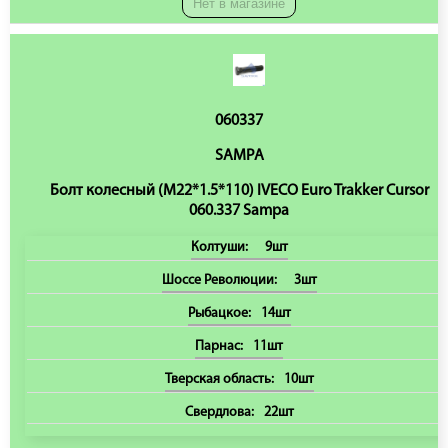
Нет в магазине
060337
SAMPA
Болт колесный (M22*1.5*110) IVECO Euro Trakker Cursor
060.337 Sampa
Колтуши:
9шт
Шоссе Революции:
3шт
Рыбацкое:
14шт
Парнас:
11шт
Тверская область:
10шт
Свердлова:
22шт