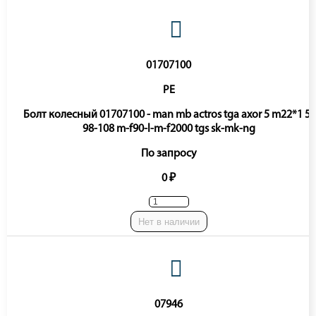
01707100
PE
Болт колесный 01707100 - man mb actros tga axor 5 m22*1 5-
98-108 m-f90-l-m-f2000 tgs sk-mk-ng
По запросу
0 ₽
Нет в наличии
07946