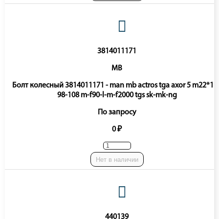
3814011171
MB
Болт колесный 3814011171 - man mb actros tga axor 5 m22*1 5
98-108 m-f90-l-m-f2000 tgs sk-mk-ng
По запросу
0 ₽
Нет в наличии
440139