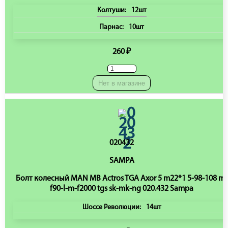
Колтуши:
12шт
Парнас:
10шт
260 ₽
Нет в магазине
020432
SAMPA
Болт колесный MAN MB Actros TGA Axor 5 m22*1 5-98-108 m-
f90-l-m-f2000 tgs sk-mk-ng 020.432 Sampa
Шоссе Революции:
14шт