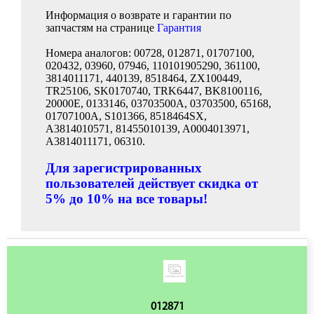
Информация о возврате и гарантии по
запчастям на странице
Гарантия
Номера аналогов: 00728, 012871, 01707100,
020432, 03960, 07946, 110101905290, 361100,
3814011171, 440139, 8518464, ZX100449,
TR25106, SK0170740, TRK6447, BK8100116,
20000E, 0133146, 03703500A, 03703500, 65168,
01707100A, S101366, 8518464SX,
A3814010571, 81455010139, A0004013971,
A3814011171, 06310.
Для зарегистрированных
пользователей действует скидка от
5% до 10% на все товары!
012871