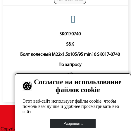
SK0170740
S&K
Болт колесный M22x1.5x105/95 min16 SK017-0740
По запросу
0 ₽
Согласие на использование
файлов cookie
Нет в наличии
Этот веб-сайт использует файлы cookie, чтобы
помочь вам лучше и удобнее просматривать веб-
сайт
Разрешить
Copyright © GrosAuto 2019 -