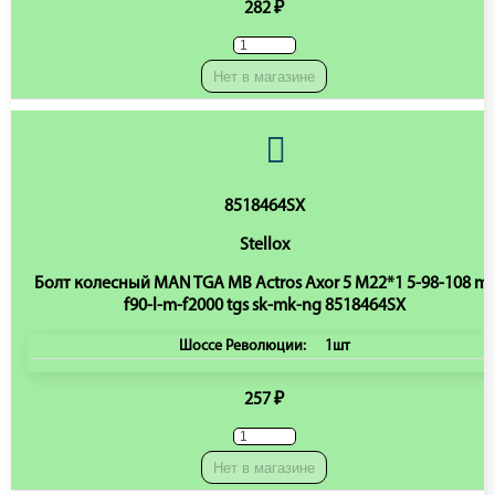
282 ₽
Нет в магазине
8518464SX
Stellox
Болт колесный MAN TGA MB Actros Axor 5 M22*1 5-98-108 m-
f90-l-m-f2000 tgs sk-mk-ng 8518464SX
Шоссе Революции:
1шт
257 ₽
Нет в магазине