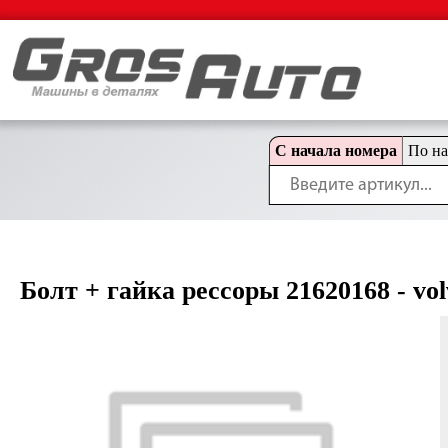
С начала номера
По н
Болт + гайка рессоры 21620168 - vo