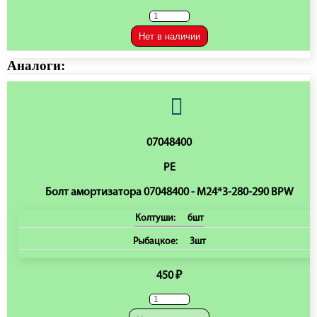
Нет в наличии
Аналоги:
07048400
PE
Болт амортизатора 07048400 - M24*3-280-290 BPW
Колтуши:
6шт
Рыбацкое:
3шт
450 ₽