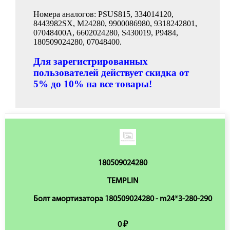
Номера аналогов: PSUS815, 334014120,
8443982SX, M24280, 9900086980, 9318242801,
07048400A, 6602024280, S430019, P9484,
180509024280, 07048400.
Для зарегистрированных
пользователей действует скидка от
5% до 10% на все товары!
180509024280
TEMPLIN
Болт амортизатора 180509024280 - m24*3-280-290
0 ₽