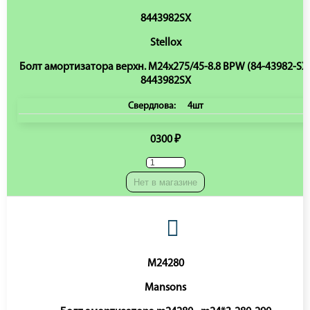
8443982SX
Stellox
Болт амортизатора верхн. M24x275/45-8.8 BPW (84-43982-SX
8443982SX
Свердлова:
4шт
0300 ₽
Нет в магазине
M24280
Mansons