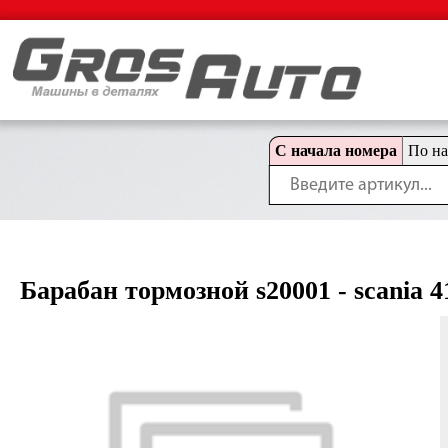
С начала номера
По н
Барабан тормозной s20001 - scania 4