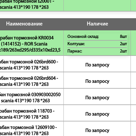
рабан тормозной s20001 -
scania 413*190 178 *263
Наименование
Наличие
Основной склад:
8шт
рабан тормозной KR0034
(1414152) - ROR Scania
Колтуши:
2шт
189/263xd295/d335x10xd23,5
Парнас:
2шт
бан тормозной 026brd600 -
По запросу
scania 413*190 178 *263
бан тормозной 026brd604 -
По запросу
scania 413*190 178 *263
ан тормозной 030903002050
По запросу
- scania 413*190 178 *263
рабан тормозной 118703 -
По запросу
scania 413*190 178 *263
абан тормозной 12609100 -
По запросу
scania 413*190 178 *263