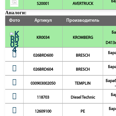
Ба
S20001
AVERTRUCK
Аналоги:
Фото
Артикул
Производитель
Ба
KR0034
KROMBERG
D413x
Бара
026BRD600
BRESCH
Бара
026BRD604
BRESCH
Бараб
030903002050
TEMPLIN
Ба
118703
Diesel Technic
Бар
12609100
PE