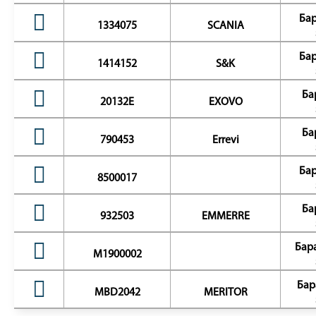
Бар
1334075
SCANIA
Бар
1414152
S&K
Ба
20132E
EXOVO
Ба
790453
Errevi
Бар
8500017
Ба
932503
EMMERRE
Бар
M1900002
Бар
MBD2042
MERITOR