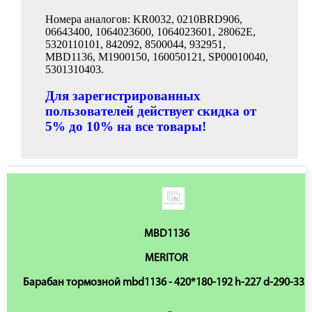
Номера аналогов: KR0032, 0210BRD906,
06643400, 1064023600, 1064023601, 28062E,
5320110101, 842092, 8500044, 932951,
MBD1136, M1900150, 160050121, SP00010040,
5301310403.
Для зарегистрированных
пользователей действует скидка от
5% до 10% на все товары!
MBD1136
MERITOR
Барабан тормозной mbd1136 - 420*180-192 h-227 d-290-335