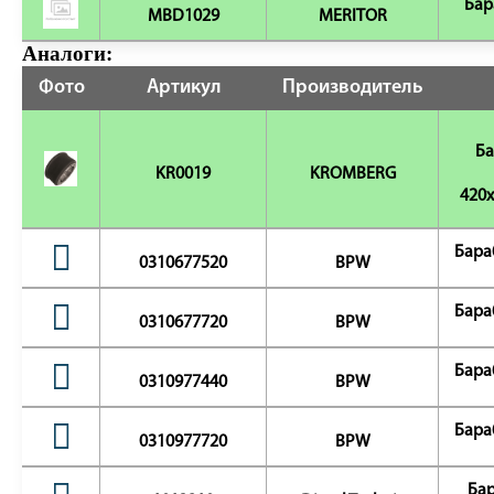
Бар
MBD1029
MERITOR
Аналоги:
Фото
Артикул
Производитель
Ба
KR0019
KROMBERG
420x
Бара
0310677520
BPW
Бара
0310677720
BPW
Бара
0310977440
BPW
Бара
0310977720
BPW
Бар