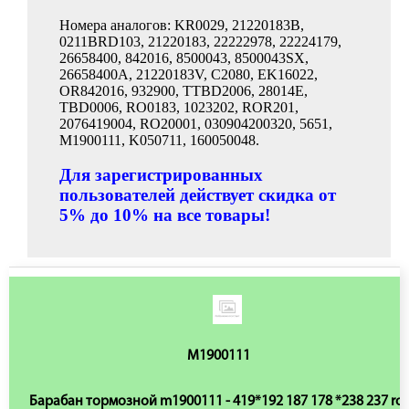
Номера аналогов: KR0029, 21220183B,
0211BRD103, 21220183, 22222978, 22224179,
26658400, 842016, 8500043, 8500043SX,
26658400A, 21220183V, C2080, EK16022,
OR842016, 932900, TTBD2006, 28014E,
TBD0006, RO0183, 1023202, ROR201,
2076419004, RO20001, 030904200320, 5651,
M1900111, K050711, 160050048.
Для зарегистрированных
пользователей действует скидка от
5% до 10% на все товары!
M1900111
Барабан тормозной m1900111 - 419*192 187 178 *238 237 ror