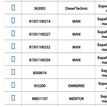
Бара
362002
Diesel Technic
Бараб
81501100214
MAN
ma
Бараб
81501100227
MAN
ma
Бараб
81501100232
MAN
ma
Бараб
81501100239
MAN
ma
Бар
8500019
ma
Бара
932200
EMMERRE
Бар
MBD1107
MERITOR
ma