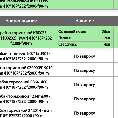
абан тормозной m1900095 -
n 410*187*232 f2000-f90-m
Наименование
Наличие
Основной склад:
25шт
рабан тормозной KR0025
01100232) - MAN 410*187*232
Парнас:
2шт
f2000-f90-m
Свердлова:
4шт
бан тормозной 021brd301 -
По запросу
n 410*187*232 f2000-f90-m
ан тормозной 030900919010
По запросу
an 410*187*232 f2000-f90-m
абан тормозной 03641400 -
По запросу
n 410*187*232 f2000-f90-m
абан тормозной 1234ma00 -
По запросу
n 410*187*232 f2000-f90-m
бан тормозной 242014 - man
По запросу
410*187*232 f2000-f90-m