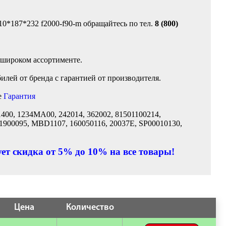
10*187*232 f2000-f90-m обращайтесь по тел.
8 (800)
 широком ассортименте.
лей от бренда с гарантией от производителя.
е
Гарантия
400, 1234MA00, 242014, 362002, 81501100214,
M1900095, MBD1107, 160050116, 20037E, SP00010130,
ет скидка от 5% до 10% на все товары!
Цена
Количество