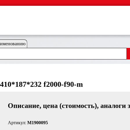
аименованию
410*187*232 f2000-f90-m
Описание, цена (стоимость), аналоги 
Артикул:
M1900095