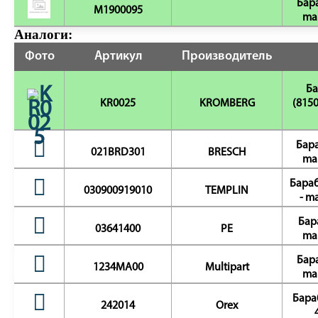
Бар
M1900095
ma
Аналоги:
Фото
Артикул
Производитель
Ба
KR0025
KROMBERG
(815
Бара
021BRD301
BRESCH
ma
Бараб
030900919010
TEMPLIN
- m
Бар
03641400
PE
ma
Бар
1234MA00
Multipart
ma
Бара
242014
Orex