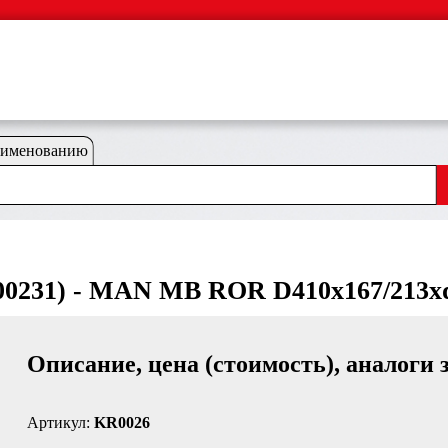
аименованию
00231) - MAN MB ROR D410x167/213xd
Описание, цена (стоимость), аналоги 
Артикул:
KR0026