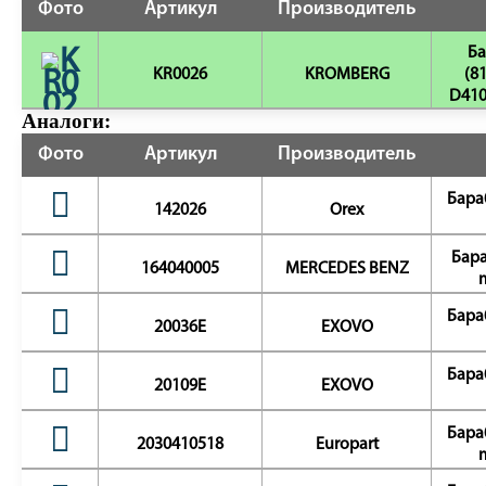
Фото
Артикул
Производитель
Ба
KR0026
KROMBERG
(8
D410
Аналоги:
Фото
Артикул
Производитель
Бара
142026
Orex
Бара
164040005
MERCEDES BENZ
Бара
20036E
EXOVO
Бара
20109E
EXOVO
Бара
2030410518
Europart