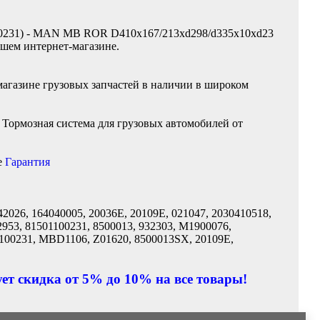
100231) - MAN MB ROR D410x167/213xd298/d335x10xd23
ашем интернет-магазине.
магазине грузовых запчастей в наличии в широком
Тормозная система для грузовых автомобилей от
е
Гарантия
2026, 164040005, 20036E, 20109E, 021047, 2030410518,
2953, 81501100231, 8500013, 932303, M1900076,
1100231, MBD1106, Z01620, 8500013SX, 20109E,
ет скидка от 5% до 10% на все товары!