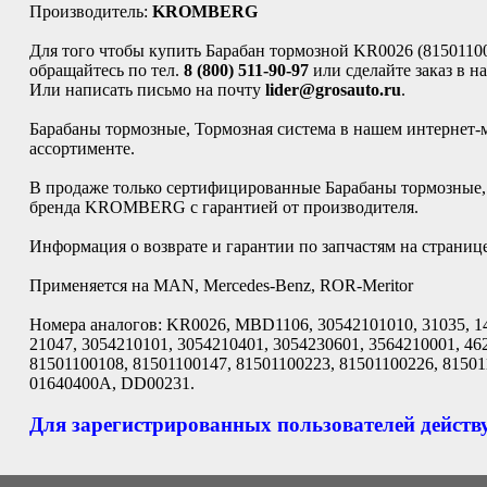
Производитель:
KROMBERG
Для того чтобы купить Барабан тормозной KR0026 (81501
обращайтесь по тел.
8 (800) 511-90-97
или сделайте заказ в н
Или написать письмо на почту
lider@grosauto.ru
.
Барабаны тормозные, Тормозная система в нашем интернет-
ассортименте.
В продаже только сертифицированные Барабаны тормозные, 
бренда KROMBERG с гарантией от производителя.
Информация о возврате и гарантии по запчастям на страниц
Применяется на MAN, Mercedes-Benz, ROR-Meritor
Номера аналогов: KR0026, MBD1106, 30542101010, 31035, 14
21047, 3054210101, 3054210401, 3054230601, 3564210001, 46
81501100108, 81501100147, 81501100223, 81501100226, 8150
01640400A, DD00231.
Для зарегистрированных пользователей действу