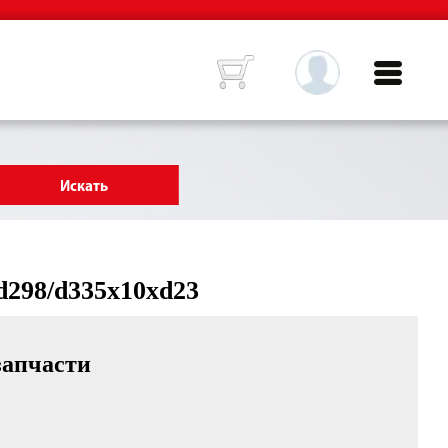
298/d335x10xd23
запчасти