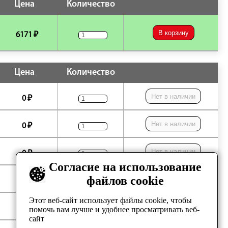
Цена
Количество
В корзину
6171 ₽
Цена
Количество
Нет в наличии
0 ₽
Нет в наличии
0 ₽
Нет в наличии
0 ₽
Согласие на использование
файлов cookie
Нет в наличии
0 ₽
Этот веб-сайт использует файлы cookie, чтобы
Нет в наличии
0 ₽
помочь вам лучше и удобнее просматривать веб-
сайт